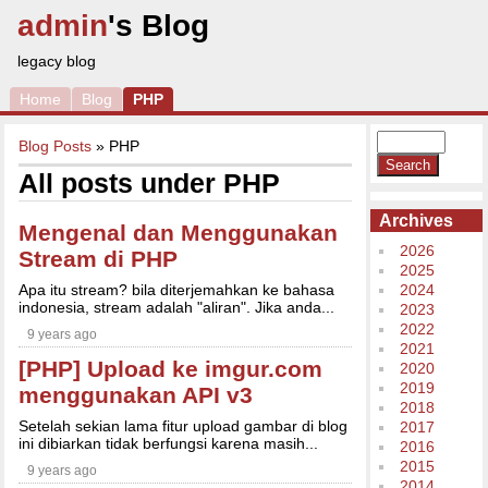
admin
's Blog
legacy blog
Home
Blog
PHP
Blog Posts
» PHP
All posts under PHP
Archives
Mengenal dan Menggunakan
2026
Stream di PHP
2025
Apa itu stream? bila diterjemahkan ke bahasa
2024
indonesia, stream adalah "aliran". Jika anda...
2023
2022
9 years ago
2021
[PHP] Upload ke imgur.com
2020
2019
menggunakan API v3
2018
Setelah sekian lama fitur upload gambar di blog
2017
ini dibiarkan tidak berfungsi karena masih...
2016
2015
9 years ago
2014