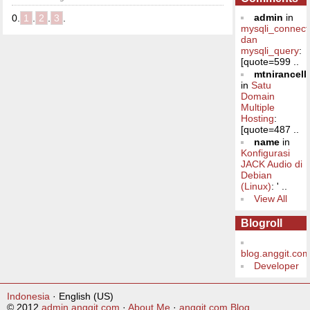
admin
in
0.
1
.
2
.
3
.
mysqli_connect
dan
mysqli_query
:
[quote=599 ..
mtnirancell
in
Satu
Domain
Multiple
Hosting
:
[quote=487 ..
name
in
Konfigurasi
JACK Audio di
Debian
(Linux)
: ' ..
View All
Blogroll
blog.anggit.co
Developer
Indonesia
· English (US)
© 2012
admin.anggit.com
·
About Me
·
anggit.com Blog