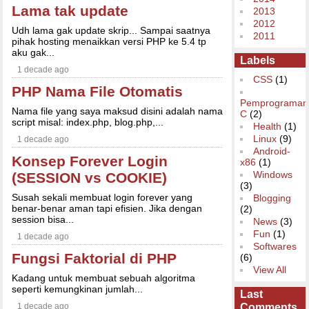
Lama tak update
2013
2012
Udh lama gak update skrip... Sampai saatnya
2011
pihak hosting menaikkan versi PHP ke 5.4 tp
aku gak...
Labels
1 decade ago
CSS
(1)
PHP Nama File Otomatis
Pemprograman
Nama file yang saya maksud disini adalah nama
C
(2)
script misal: index.php, blog.php,...
Health
(1)
Linux
(9)
1 decade ago
Android-
Konsep Forever Login
x86
(1)
Windows
(SESSION vs COOKIE)
(3)
Susah sekali membuat login forever yang
Blogging
benar-benar aman tapi efisien. Jika dengan
(2)
session bisa...
News
(3)
Fun
(1)
1 decade ago
Softwares
Fungsi Faktorial di PHP
(6)
View All
Kadang untuk membuat sebuah algoritma
seperti kemungkinan jumlah...
Last
Comments
1 decade ago